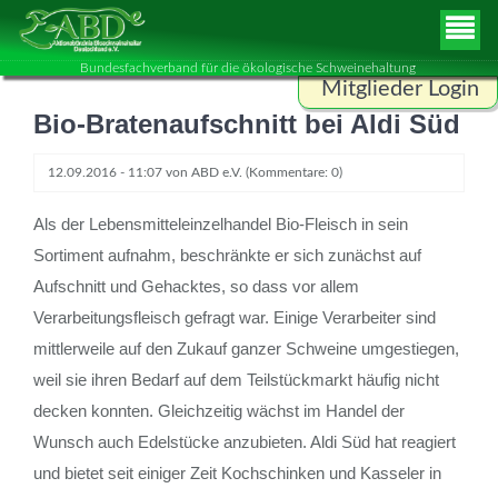
Bundesfachverband für die ökologische Schweinehaltung
Mitglieder Login
Bio-Bratenaufschnitt bei Aldi Süd
Benutzername
12.09.2016 - 11:07
von
ABD e.V.
(Kommentare: 0)
Passwort
Als der Lebensmitteleinzelhandel Bio-Fleisch in sein
Sortiment aufnahm, beschränkte er sich zunächst auf
Aufschnitt und Gehacktes, so dass vor allem
Verarbeitungsfleisch gefragt war. Einige Verarbeiter sind
ANMELDEN
mittlerweile auf den Zukauf ganzer Schweine umgestiegen,
weil sie ihren Bedarf auf dem Teilstückmarkt häufig nicht
decken konnten. Gleichzeitig wächst im Handel der
Wunsch auch Edelstücke anzubieten. Aldi Süd hat reagiert
und bietet seit einiger Zeit Kochschinken und Kasseler in