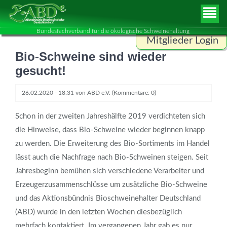
Bundesfachverband für die ökologische Schweinehaltung
Mitglieder Login
Bio-Schweine sind wieder
Benutzername
gesucht!
26.02.2020 - 18:31
von
ABD e.V.
(Kommentare: 0)
Passwort
Schon in der zweiten Jahreshälfte 2019 verdichteten sich
die Hinweise, dass Bio-Schweine wieder beginnen knapp
zu werden. Die Erweiterung des Bio-Sortiments im Handel
ANMELDEN
lässt auch die Nachfrage nach Bio-Schweinen steigen. Seit
Jahresbeginn bemühen sich verschiedene Verarbeiter und
Erzeugerzusammenschlüsse um zusätzliche Bio-Schweine
und das Aktionsbündnis Bioschweinehalter Deutschland
(ABD) wurde in den letzten Wochen diesbezüglich
mehrfach kontaktiert. Im vergangenen Jahr gab es nur