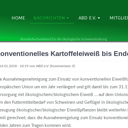
HOME
NACHRICHTEN
ABD E.V.
MITGLI
Bundesfachverband für die ökologische Schweinehaltung
onventionelles Kartoffeleiweiß bis End
14.01.2018 - 10:19
von
ABD e.V.
(Kommentare: 0)
e Ausnahmegenehmigung zum Einsatz von konventionellen Eiweißfu
ropäischen Union um ein Jahr verlängert und gilt damit bis zum 31.1
rsorgung mit ökologischem/biologischem Eiweiß … auf dem Unionsmark
m den Futtermittelbedarf von Schweinen und Geflügel in ökologisch
zeugung ökologischer/biologischer Eiweißpflanzen bleibt weiterhin h
mit gerechnet, dass die Ausnahmeregelung zum Einsatz konventione
iden Jahren zum Tragen kommen wird.