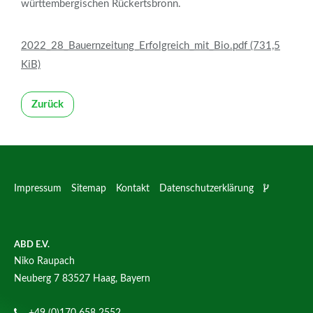
württembergischen Rückertsbronn.
2022_28_Bauernzeitung_Erfolgreich_mit_Bio.pdf
(731,5
KiB)
Zurück
Impressum
Sitemap
Kontakt
Datenschutzerklärung
ABD E.V.
Niko Raupach
Neuberg 7
83527 Haag, Bayern
+49 (0)170 658 2552