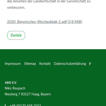
das Ansehen der Landwirtschaft in der Gesellschaft zu
verbessern.
2020_Bayerisches-Wochenblatt-1.pdf
(2,8 MiB)
Zurück
Impressum
Sitemap
Kontakt
Datenschutzerklärung
ABD E.V.
Niko Raupach
Neuberg 7
83527 Haag, Bayern
+49 (0)170 658 2552