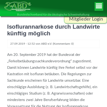
Bundesfachverband für die ökologische Schweinehaltung
Mitglieder Login
Isoflurannarkose durch Landwirte
Benutzername
künftig möglich
27.09.2019 - 12:52
von
ABD e.V.
(Kommentare: 0)
Passwort
Am 20. September 2019 hat der Bundesrat der
„Ferkelbetäubungssachkundeverordnung“ zugestimmt.
Damit können Landwirte künftig ihre Ferkel selbst vor der
ANMELDEN
Kastration mit Isofluran betäuben. Die Regelungen zur
Sachkunde erscheinen für Landwirte umsetzbar. Eine
einschlägige Ausbildung (z. B. Landwirtschaftsgehilfe), ein
einschlägiges Studium (z. B. Agrarwissenschaften) oder
mindestens zwei Jahre Berufserfahrung bilden die
Voraussetzung für die Nutzung der Isoflurannarkose.