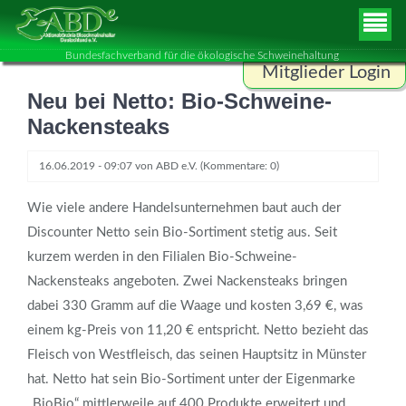
Bundesfachverband für die ökologische Schweinehaltung
Mitglieder Login
Neu bei Netto: Bio-Schweine-
Benutzername
Nackensteaks
16.06.2019 - 09:07
von
ABD e.V.
(Kommentare: 0)
Passwort
Wie viele andere Handelsunternehmen baut auch der
Discounter Netto sein Bio-Sortiment stetig aus. Seit
kurzem werden in den Filialen Bio-Schweine-
ANMELDEN
Nackensteaks angeboten. Zwei Nackensteaks bringen
dabei 330 Gramm auf die Waage und kosten 3,69 €, was
einem kg-Preis von 11,20 € entspricht. Netto bezieht das
Fleisch von Westfleisch, das seinen Hauptsitz in Münster
hat. Netto hat sein Bio-Sortiment unter der Eigenmarke
„BioBio“ mittlerweile auf 400 Produkte erweitert und