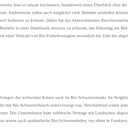
teressen lässt es ratsam erscheinen, bundesweit einen Überblick über di
t. Andererseits sollen auch möglichst viele Betriebe umstellen könne
auch bedienen zu können. Daher hat das Aktionsbündnis Bioschweineha
e Betriebe in einer Datenbank anonym zu erfassen, um frühzeitig ein M
on einer Vielzahl von Bio-Ferkelerzeugern monatlich die Zahl der abg
rkungen der weltweiten Krisen auch im Bio-Schweinemarkt. Im Verglei
kt mit Bio-Schweinefleisch unterversorgt war. Verschärfend wirkte jed
rster. Das Unternehmen hatte zahlreiche Verträge mit Landwirten abges
nz waren auch ausländische Bio-Schweinehalter, vor allem in Frankreich