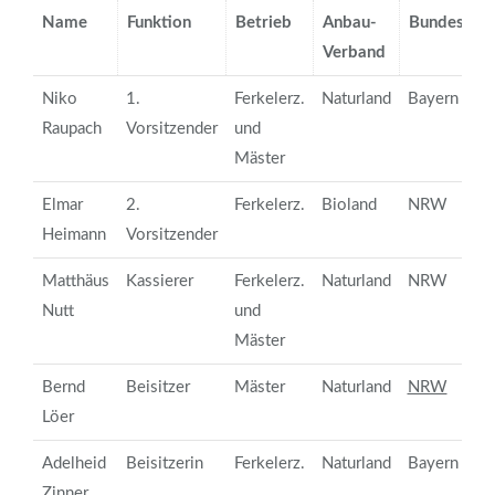
Name
Funktion
Betrieb
Anbau-
Bundes-La
Verband
Niko
1.
Ferkelerz.
Naturland
Bayern
Raupach
Vorsitzender
und
Mäster
Elmar
2.
Ferkelerz.
Bioland
NRW
Heimann
Vorsitzender
Matthäus
Kassierer
Ferkelerz.
Naturland
NRW
Nutt
und
Mäster
Bernd
Beisitzer
Mäster
Naturland
NRW
Löer
Adelheid
Beisitzerin
Ferkelerz.
Naturland
Bayern
Zinner